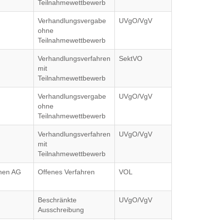
Teilnahmewettbewerb
Verhandlungsvergabe
UVgO/VgV
ohne
Teilnahmewettbewerb
Verhandlungsverfahren
SektVO
mit
Teilnahmewettbewerb
Verhandlungsvergabe
UVgO/VgV
ohne
Teilnahmewettbewerb
Verhandlungsverfahren
UVgO/VgV
mit
Teilnahmewettbewerb
hnen AG
Offenes Verfahren
VOL
Beschränkte
UVgO/VgV
Ausschreibung