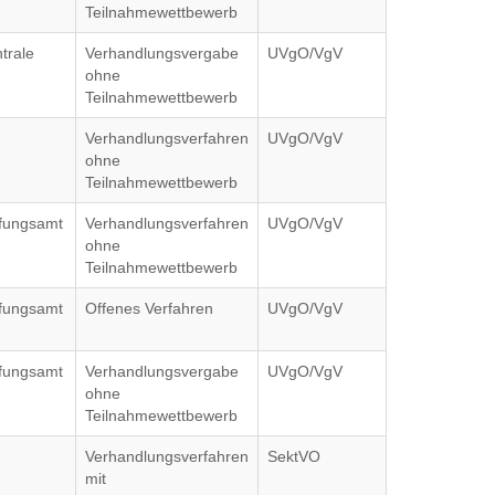
Teilnahmewettbewerb
trale
Verhandlungsvergabe
UVgO/VgV
ohne
Teilnahmewettbewerb
Verhandlungsverfahren
UVgO/VgV
ohne
Teilnahmewettbewerb
ffungsamt
Verhandlungsverfahren
UVgO/VgV
ohne
Teilnahmewettbewerb
ffungsamt
Offenes Verfahren
UVgO/VgV
ffungsamt
Verhandlungsvergabe
UVgO/VgV
ohne
Teilnahmewettbewerb
Verhandlungsverfahren
SektVO
mit