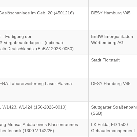
r Gaslöschanlage im Geb. 20 (4501216)
DESY Hamburg V45
 - Fertigung der
EnBW Energie Baden-
Vergabeunterlagen - (optional):
Württemberg AG
rhalb Deutschlands. (EnBW-2026-0050)
Stadt Florstadt
ERA-Laborerweiterung Laser-Plasma-
DESY Hamburg V45
, W1423, W1424 (150-2026-0019)
Stuttgarter Straßenba
(SSB)
rung Mensa, Anbau eines Klassenraumes
LK Fulda, FD 1500
hentechnik (1300 V 142/26)
Gebäudemanagement