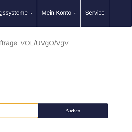
ungssysteme
Mein Konto
Service
fträge
VOL/UVgO/VgV
Suchen