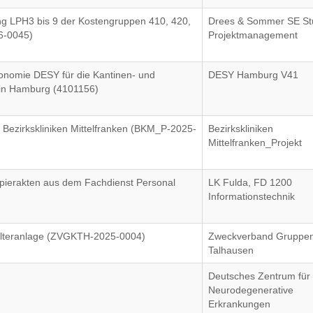
g LPH3 bis 9 der Kostengruppen 410, 420,
Drees & Sommer SE Stu
6-0045)
Projektmanagement
onomie DESY für die Kantinen- und
DESY Hamburg V41
 in Hamburg (4101156)
Bezirkskliniken Mittelfranken (BKM_P-2025-
Bezirkskliniken
Mittelfranken_Projekt
Papierakten aus dem Fachdienst Personal
LK Fulda, FD 1200
Informationstechnik
 Filteranlage (ZVGKTH-2025-0004)
Zweckverband Gruppen
Talhausen
)
Deutsches Zentrum für
Neurodegenerative
Erkrankungen