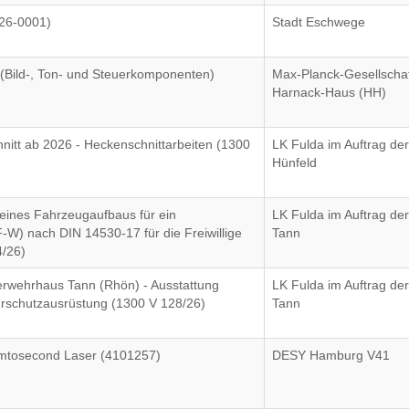
26-0001)
Stadt Eschwege
(Bild-, Ton- und Steuerkomponenten)
Max-Planck-Gesellschaf
Harnack-Haus (HH)
hnitt ab 2026 - Heckenschnittarbeiten (1300
LK Fulda im Auftrag der
Hünfeld
 eines Fahrzeugaufbaus für ein
LK Fulda im Auftrag der
-W) nach DIN 14530-17 für die Freiwillige
Tann
/26)
erwehrhaus Tann (Rhön) - Ausstattung
LK Fulda im Auftrag der
rschutzausrüstung (1300 V 128/26)
Tann
Femtosecond Laser (4101257)
DESY Hamburg V41