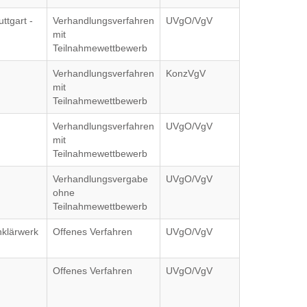
ttgart -
Verhandlungsverfahren
UVgO/VgV
mit
Teilnahmewettbewerb
Verhandlungsverfahren
KonzVgV
mit
Teilnahmewettbewerb
Verhandlungsverfahren
UVgO/VgV
mit
Teilnahmewettbewerb
Verhandlungsvergabe
UVgO/VgV
ohne
Teilnahmewettbewerb
klärwerk
Offenes Verfahren
UVgO/VgV
Offenes Verfahren
UVgO/VgV