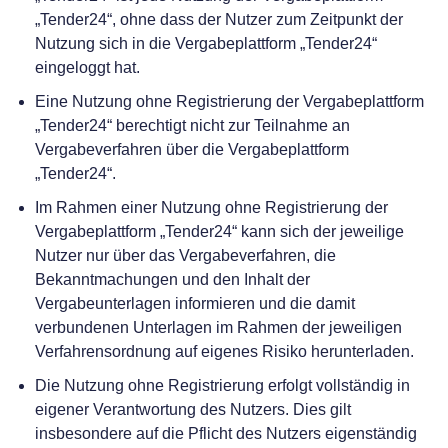
„Tender24“, ohne dass der Nutzer zum Zeitpunkt der
Nutzung sich in die Vergabeplattform „Tender24“
eingeloggt hat.
Eine Nutzung ohne Registrierung der Vergabeplattform
„Tender24“ berechtigt nicht zur Teilnahme an
Vergabeverfahren über die Vergabeplattform
„Tender24“.
Im Rahmen einer Nutzung ohne Registrierung der
Vergabeplattform „Tender24“ kann sich der jeweilige
Nutzer nur über das Vergabeverfahren, die
Bekanntmachungen und den Inhalt der
Vergabeunterlagen informieren und die damit
verbundenen Unterlagen im Rahmen der jeweiligen
Verfahrensordnung auf eigenes Risiko herunterladen.
Die Nutzung ohne Registrierung erfolgt vollständig in
eigener Verantwortung des Nutzers. Dies gilt
insbesondere auf die Pflicht des Nutzers eigenständig