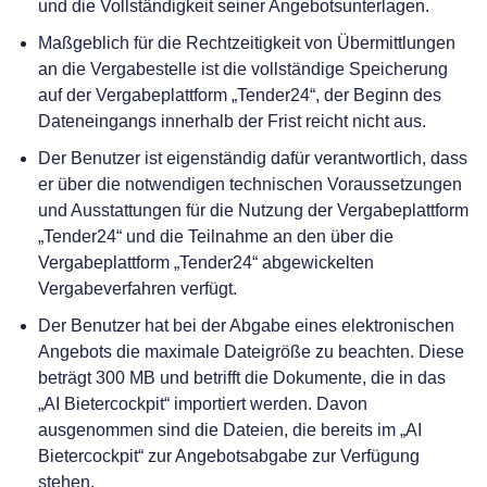
und die Vollständigkeit seiner Angebotsunterlagen.
Maßgeblich für die Rechtzeitigkeit von Übermittlungen
an die Vergabestelle ist die vollständige Speicherung
auf der Vergabeplattform „Tender24“, der Beginn des
Dateneingangs innerhalb der Frist reicht nicht aus.
Der Benutzer ist eigenständig dafür verantwortlich, dass
er über die notwendigen technischen Voraussetzungen
und Ausstattungen für die Nutzung der Vergabeplattform
„Tender24“ und die Teilnahme an den über die
Vergabeplattform „Tender24“ abgewickelten
Vergabeverfahren verfügt.
Der Benutzer hat bei der Abgabe eines elektronischen
Angebots die maximale Dateigröße zu beachten. Diese
beträgt 300 MB und betrifft die Dokumente, die in das
„AI Bietercockpit“ importiert werden. Davon
ausgenommen sind die Dateien, die bereits im „AI
Bietercockpit“ zur Angebotsabgabe zur Verfügung
stehen.