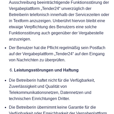
Ausschreibung beeinträchtigende Funktionsstörung der
Vergabeplattform „Tender24“ unverzüglich der
Betreiberin telefonisch innerhalb der Servicezeiten oder
in Textform anzuzeigen. Unberührt hiervon bleibt eine
etwaige Verpflichtung des Benutzers eine solche
Funktionsstörung auch gegenüber der Vergabestelle
anzuzeigen.
Der Benutzer hat die Pflicht regelmäßig sein Postfach
auf der Vergabeplattform „Tender24“ auf den Eingang
von Nachrichten zu überprüfen.
Leistungsstörungen und Haftung
Die Betreiberin haftet nicht für die Verfügbarkeit,
Zuverlässigkeit und Qualität von
Telekommunikationsnetzen, Datennetzen und
technischen Einrichtungen Dritter.
Die Betreiberin übernimmt keine Garantie für die
Verfügbarkeit oder Erreichbarkeit der Vergabeplattform