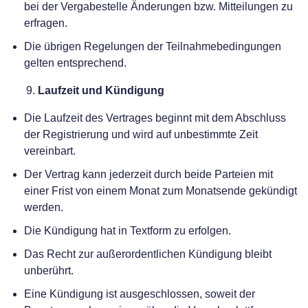
bei der Vergabestelle Änderungen bzw. Mitteilungen zu
erfragen.
Die übrigen Regelungen der Teilnahmebedingungen
gelten entsprechend.
Laufzeit und Kündigung
Die Laufzeit des Vertrages beginnt mit dem Abschluss
der Registrierung und wird auf unbestimmte Zeit
vereinbart.
Der Vertrag kann jederzeit durch beide Parteien mit
einer Frist von einem Monat zum Monatsende gekündigt
werden.
Die Kündigung hat in Textform zu erfolgen.
Das Recht zur außerordentlichen Kündigung bleibt
unberührt.
Eine Kündigung ist ausgeschlossen, soweit der