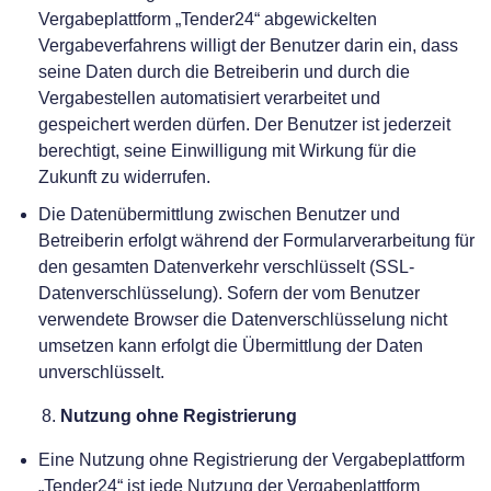
Vergabeplattform „Tender24“ abgewickelten
Vergabeverfahrens willigt der Benutzer darin ein, dass
seine Daten durch die Betreiberin und durch die
Vergabestellen automatisiert verarbeitet und
gespeichert werden dürfen. Der Benutzer ist jederzeit
berechtigt, seine Einwilligung mit Wirkung für die
Zukunft zu widerrufen.
Die Datenübermittlung zwischen Benutzer und
Betreiberin erfolgt während der Formularverarbeitung für
den gesamten Datenverkehr verschlüsselt (SSL-
Datenverschlüsselung). Sofern der vom Benutzer
verwendete Browser die Datenverschlüsselung nicht
umsetzen kann erfolgt die Übermittlung der Daten
unverschlüsselt.
Nutzung ohne Registrierung
Eine Nutzung ohne Registrierung der Vergabeplattform
„Tender24“ ist jede Nutzung der Vergabeplattform