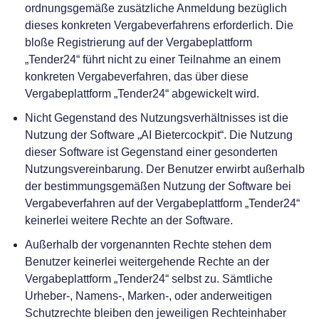
ordnungsgemäße zusätzliche Anmeldung bezüglich
dieses konkreten Vergabeverfahrens erforderlich. Die
bloße Registrierung auf der Vergabeplattform
„Tender24“ führt nicht zu einer Teilnahme an einem
konkreten Vergabeverfahren, das über diese
Vergabeplattform „Tender24“ abgewickelt wird.
Nicht Gegenstand des Nutzungsverhältnisses ist die
Nutzung der Software „AI Bietercockpit“. Die Nutzung
dieser Software ist Gegenstand einer gesonderten
Nutzungsvereinbarung. Der Benutzer erwirbt außerhalb
der bestimmungsgemäßen Nutzung der Software bei
Vergabeverfahren auf der Vergabeplattform „Tender24“
keinerlei weitere Rechte an der Software.
Außerhalb der vorgenannten Rechte stehen dem
Benutzer keinerlei weitergehende Rechte an der
Vergabeplattform „Tender24“ selbst zu. Sämtliche
Urheber-, Namens-, Marken-, oder anderweitigen
Schutzrechte bleiben den jeweiligen Rechteinhaber