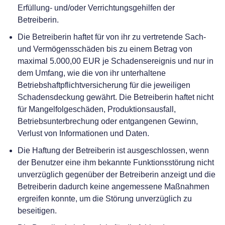
Erfüllung- und/oder Verrichtungsgehilfen der
Betreiberin.
Die Betreiberin haftet für von ihr zu vertretende Sach-
und Vermögensschäden bis zu einem Betrag von
maximal 5.000,00 EUR je Schadensereignis und nur in
dem Umfang, wie die von ihr unterhaltene
Betriebshaftpflichtversicherung für die jeweiligen
Schadensdeckung gewährt. Die Betreiberin haftet nicht
für Mangelfolgeschäden, Produktionsausfall,
Betriebsunterbrechung oder entgangenen Gewinn,
Verlust von Informationen und Daten.
Die Haftung der Betreiberin ist ausgeschlossen, wenn
der Benutzer eine ihm bekannte Funktionsstörung nicht
unverzüglich gegenüber der Betreiberin anzeigt und die
Betreiberin dadurch keine angemessene Maßnahmen
ergreifen konnte, um die Störung unverzüglich zu
beseitigen.