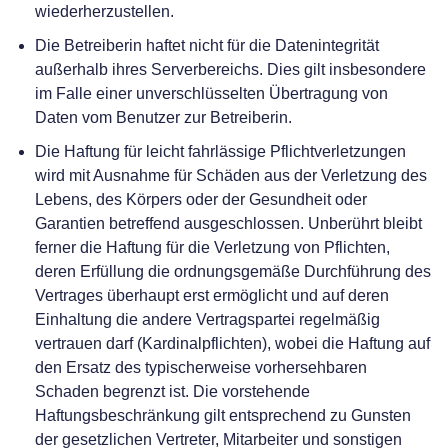
wiederherzustellen.
Die Betreiberin haftet nicht für die Datenintegrität
außerhalb ihres Serverbereichs. Dies gilt insbesondere
im Falle einer unverschlüsselten Übertragung von
Daten vom Benutzer zur Betreiberin.
Die Haftung für leicht fahrlässige Pflichtverletzungen
wird mit Ausnahme für Schäden aus der Verletzung des
Lebens, des Körpers oder der Gesundheit oder
Garantien betreffend ausgeschlossen. Unberührt bleibt
ferner die Haftung für die Verletzung von Pflichten,
deren Erfüllung die ordnungsgemäße Durchführung des
Vertrages überhaupt erst ermöglicht und auf deren
Einhaltung die andere Vertragspartei regelmäßig
vertrauen darf (Kardinalpflichten), wobei die Haftung auf
den Ersatz des typischerweise vorhersehbaren
Schaden begrenzt ist. Die vorstehende
Haftungsbeschränkung gilt entsprechend zu Gunsten
der gesetzlichen Vertreter, Mitarbeiter und sonstigen