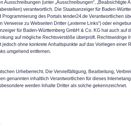
hten Ausschreibungen (unter „Ausschreibungen“, „Beabsichtigte 
gabestellen) verantwortlich. Die Staatsanzeiger für Baden-Wür
 Programmierung des Portals tender24.de Verantwortlichen übe
ren Verweise zu Webseiten Dritter („externe Links“) oder eingebun
tsanzeiger für Baden-Württemberg GmbH & Co. KG hat auch auf de
inkung auf mögliche Rechtsverstöße überprüft. Rechtswidrige In
 ist jedoch ohne konkrete Anhaltspunkte auf das Vorliegen eine
inks umgehend entfernen.
tschen Urheberrecht. Die Vervielfältigung, Bearbeitung, Verbr
n genannten inhaltlich Verantwortlichen für dieses Internetange
Insbesondere werden Inhalte Dritter als solche gekennzeichnet.
n