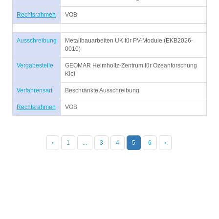
Rechtsrahmen
VOB
Ausschreibung
Metallbauarbeiten UK für PV-Module (EKB2026-
0010)
Vergabestelle
GEOMAR Helmholtz-Zentrum für Ozeanforschung
Kiel
Verfahrensart
Beschränkte Ausschreibung
Rechtsrahmen
VOB
‹
1
...
3
4
5
6
›