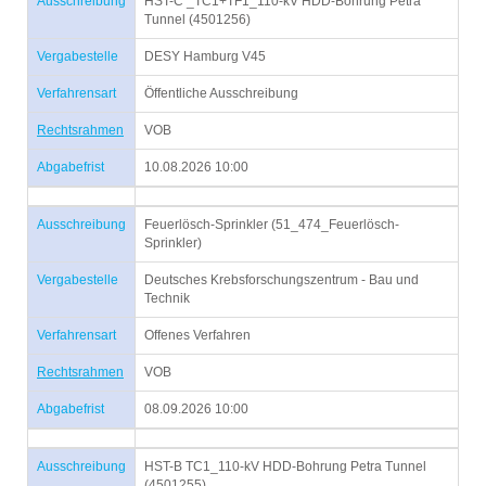
Ausschreibung
HST-C _TC1+TF1_110-kV HDD-Bohrung Petra
Tunnel (4501256)
Vergabestelle
DESY Hamburg V45
Verfahrensart
Öffentliche Ausschreibung
Rechtsrahmen
VOB
Abgabefrist
10.08.2026 10:00
Ausschreibung
Feuerlösch-Sprinkler (51_474_Feuerlösch-
Sprinkler)
Vergabestelle
Deutsches Krebsforschungszentrum - Bau und
Technik
Verfahrensart
Offenes Verfahren
Rechtsrahmen
VOB
Abgabefrist
08.09.2026 10:00
Ausschreibung
HST-B TC1_110-kV HDD-Bohrung Petra Tunnel
(4501255)