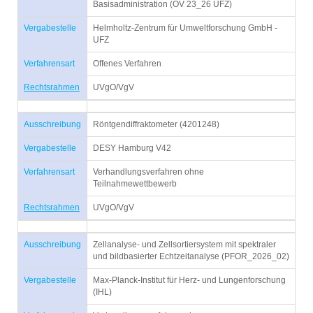
Basisadministration (OV 23_26 UFZ)
Vergabestelle
Helmholtz-Zentrum für Umweltforschung GmbH -
UFZ
Verfahrensart
Offenes Verfahren
Rechtsrahmen
UVgO/VgV
Ausschreibung
Röntgendiffraktometer (4201248)
Vergabestelle
DESY Hamburg V42
Verfahrensart
Verhandlungsverfahren ohne
Teilnahmewettbewerb
Rechtsrahmen
UVgO/VgV
Ausschreibung
Zellanalyse- und Zellsortiersystem mit spektraler
und bildbasierter Echtzeitanalyse (PFOR_2026_02)
Vergabestelle
Max-Planck-Institut für Herz- und Lungenforschung
(IHL)