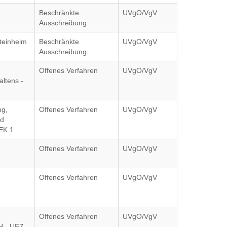
Beschränkte
UVgO/VgV
Ausschreibung
teinheim
Beschränkte
UVgO/VgV
Ausschreibung
Offenes Verfahren
UVgO/VgV
altens -
ng,
Offenes Verfahren
UVgO/VgV
nd
EK 1
Offenes Verfahren
UVgO/VgV
Offenes Verfahren
UVgO/VgV
Offenes Verfahren
UVgO/VgV
H - UFZ