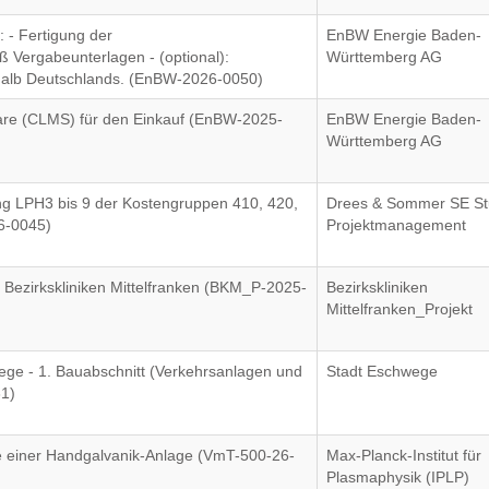
 - Fertigung der
EnBW Energie Baden-
Vergabeunterlagen - (optional):
Württemberg AG
rhalb Deutschlands. (EnBW-2026-0050)
are (CLMS) für den Einkauf (EnBW-2025-
EnBW Energie Baden-
Württemberg AG
g LPH3 bis 9 der Kostengruppen 410, 420,
Drees & Sommer SE Stu
6-0045)
Projektmanagement
Bezirkskliniken Mittelfranken (BKM_P-2025-
Bezirkskliniken
Mittelfranken_Projekt
e - 1. Bauabschnitt (Verkehrsanlagen und
Stadt Eschwege
1)
e einer Handgalvanik-Anlage (VmT-500-26-
Max-Planck-Institut für
Plasmaphysik (IPLP)