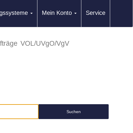
ungssysteme
Mein Konto
Service
fträge
VOL/UVgO/VgV
Suchen