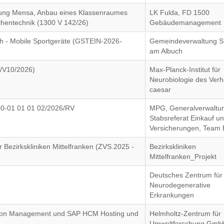
rung Mensa, Anbau eines Klassenraumes
LK Fulda, FD 1500
hentechnik (1300 V 142/26)
Gebäudemanagement
h - Mobile Sportgeräte (GSTEIN-2026-
Gemeindeverwaltung S
am Albuch
0/V10/2026)
Max-Planck-Institut für
Neurobiologie des Verh
caesar
00-01 01 01 02/2026/RV
MPG, Generalverwaltu
Stabsreferat Einkauf u
Versicherungen, Team 
Bezirkskliniken Mittelfranken (ZVS.2025 -
Bezirkskliniken
Mittelfranken_Projekt
)
Deutsches Zentrum für
Neurodegenerative
Erkrankungen
tion Management und SAP HCM Hosting und
Helmholtz-Zentrum für
Umweltforschung Gmb