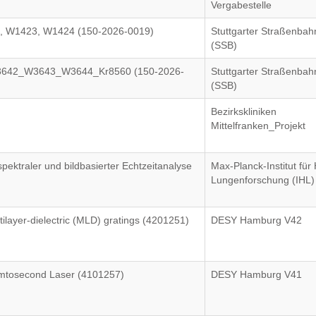
Vergabestelle
, W1423, W1424 (150-2026-0019)
Stuttgarter Straßenba
(SSB)
W3642_W3643_W3644_Kr8560 (150-2026-
Stuttgarter Straßenba
(SSB)
Bezirkskliniken
Mittelfranken_Projekt
spektraler und bildbasierter Echtzeitanalyse
Max-Planck-Institut für
Lungenforschung (IHL)
tilayer-dielectric (MLD) gratings (4201251)
DESY Hamburg V42
Femtosecond Laser (4101257)
DESY Hamburg V41