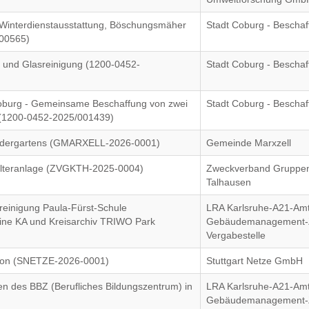
 Winterdienstausstattung, Böschungsmäher
Stadt Coburg - Bescha
000565)
- und Glasreinigung (1200-0452-
Stadt Coburg - Bescha
Coburg - Gemeinsame Beschaffung von zwei
Stadt Coburg - Bescha
U (1200-0452-2025/001439)
Kindergartens (GMARXELL-2026-0001)
Gemeinde Marxzell
 Filteranlage (ZVGKTH-2025-0004)
Zweckverband Gruppen
Talhausen
reinigung Paula-Fürst-Schule
LRA Karlsruhe-A21-Amt
eine KA und Kreisarchiv TRIWO Park
Gebäudemanagement-Z
Vergabestelle
ision (SNETZE-2026-0001)
Stuttgart Netze GmbH
en des BBZ (Berufliches Bildungszentrum) in
LRA Karlsruhe-A21-Amt
Gebäudemanagement-Z