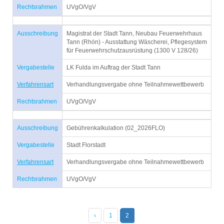
Rechtsrahmen
UVgO/VgV
Ausschreibung
Magistrat der Stadt Tann, Neubau Feuerwehrhaus
Tann (Rhön) - Ausstattung Wäscherei, Pflegesystem
für Feuerwehrschutzausrüstung (1300 V 128/26)
Vergabestelle
LK Fulda im Auftrag der Stadt Tann
Verfahrensart
Verhandlungsvergabe ohne Teilnahmewettbewerb
Rechtsrahmen
UVgO/VgV
Ausschreibung
Gebührenkalkulation (02_2026FLO)
Vergabestelle
Stadt Florstadt
Verfahrensart
Verhandlungsvergabe ohne Teilnahmewettbewerb
Rechtsrahmen
UVgO/VgV
‹
1
2