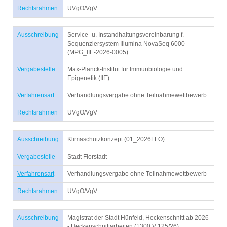
Rechtsrahmen
UVgO/VgV
Ausschreibung
Service- u. Instandhaltungsvereinbarung f.
Sequenziersystem Illumina NovaSeq 6000
(MPG_IIE-2026-0005)
Vergabestelle
Max-Planck-Institut für Immunbiologie und
Epigenetik (IIE)
Verfahrensart
Verhandlungsvergabe ohne Teilnahmewettbewerb
Rechtsrahmen
UVgO/VgV
Ausschreibung
Klimaschutzkonzept (01_2026FLO)
Vergabestelle
Stadt Florstadt
Verfahrensart
Verhandlungsvergabe ohne Teilnahmewettbewerb
Rechtsrahmen
UVgO/VgV
Ausschreibung
Magistrat der Stadt Hünfeld, Heckenschnitt ab 2026
- Heckenschnittarbeiten (1300 V 125/26)