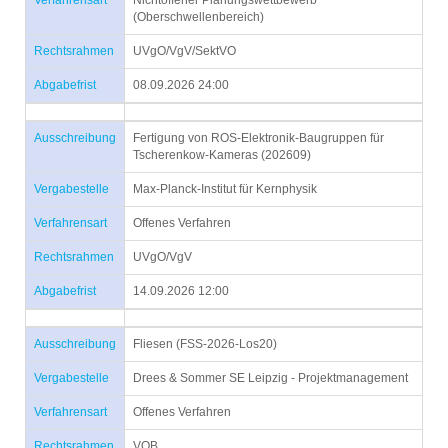
Verfahrensart
Nichtoffener Planungswettbewerb
(Oberschwellenbereich)
Rechtsrahmen
UVgO/VgV/SektVO
Abgabefrist
08.09.2026 24:00
Ausschreibung
Fertigung von ROS-Elektronik-Baugruppen für
Tscherenkow-Kameras (202609)
Vergabestelle
Max-Planck-Institut für Kernphysik
Verfahrensart
Offenes Verfahren
Rechtsrahmen
UVgO/VgV
Abgabefrist
14.09.2026 12:00
Ausschreibung
Fliesen (FSS-2026-Los20)
Vergabestelle
Drees & Sommer SE Leipzig - Projektmanagement
Verfahrensart
Offenes Verfahren
Rechtsrahmen
VOB