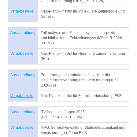
Content-Screening (HCS) (ME107-26)
Vergabestelle
Max-Planck-Institut für Molekulare Zellbiologie und
Genetik
Ausschreibung
Zellanalyse- und Zellsortiersystem mit spektraler
und bildbasierter Echtzeitanalyse (MPIHLR-2026-
001 V2)
Vergabestelle
Max-Planck-Institut für Herz- und Lungenforschung
(IHL)
Ausschreibung
Erneuerung der zentralen Infrastruktur der
Heliumrückgewinnung und -verflüssigung (FKF
2026-01)
Vergabestelle
Max-Planck-Institut für Festkörperforschung (FKF)
Ausschreibung
RV Institutsumfragen 2026
(UMF_22.4.1.2.0.1.3_26)
Vergabestelle
MPG, Generalverwaltung, Stabsreferat Einkauf und
Versicherungen, Team EK 3