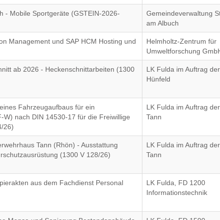
h - Mobile Sportgeräte (GSTEIN-2026-
Gemeindeverwaltung S
am Albuch
tion Management und SAP HCM Hosting und
Helmholtz-Zentrum für
Umweltforschung Gmb
hnitt ab 2026 - Heckenschnittarbeiten (1300
LK Fulda im Auftrag der
Hünfeld
 eines Fahrzeugaufbaus für ein
LK Fulda im Auftrag der
-W) nach DIN 14530-17 für die Freiwillige
Tann
/26)
erwehrhaus Tann (Rhön) - Ausstattung
LK Fulda im Auftrag der
rschutzausrüstung (1300 V 128/26)
Tann
Papierakten aus dem Fachdienst Personal
LK Fulda, FD 1200
Informationstechnik