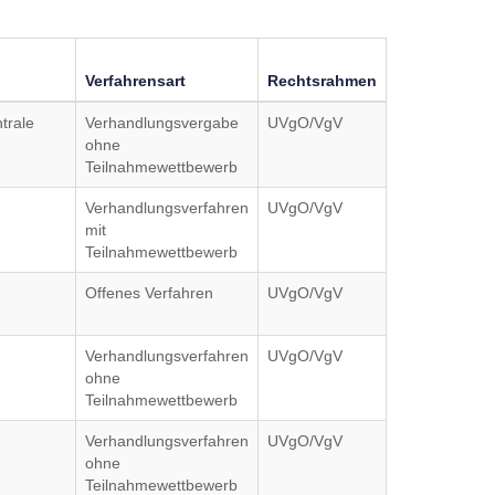
Verfahrensart
Rechtsrahmen
trale
Verhandlungsvergabe
UVgO/VgV
ohne
Teilnahmewettbewerb
Verhandlungsverfahren
UVgO/VgV
mit
Teilnahmewettbewerb
Offenes Verfahren
UVgO/VgV
Verhandlungsverfahren
UVgO/VgV
ohne
Teilnahmewettbewerb
Verhandlungsverfahren
UVgO/VgV
ohne
Teilnahmewettbewerb