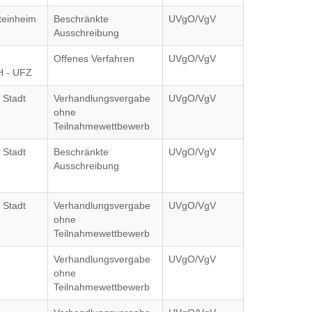
teinheim
Beschränkte
UVgO/VgV
Ausschreibung
Offenes Verfahren
UVgO/VgV
H - UFZ
 Stadt
Verhandlungsvergabe
UVgO/VgV
ohne
Teilnahmewettbewerb
 Stadt
Beschränkte
UVgO/VgV
Ausschreibung
 Stadt
Verhandlungsvergabe
UVgO/VgV
ohne
Teilnahmewettbewerb
Verhandlungsvergabe
UVgO/VgV
ohne
Teilnahmewettbewerb