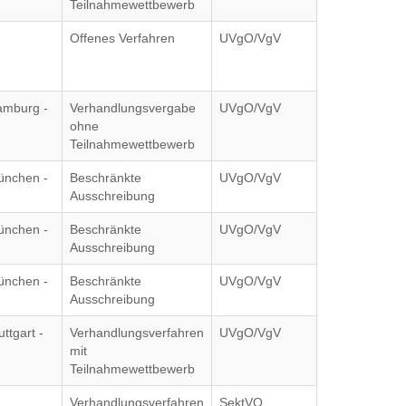
Teilnahmewettbewerb
Offenes Verfahren
UVgO/VgV
amburg -
Verhandlungsvergabe
UVgO/VgV
ohne
Teilnahmewettbewerb
ünchen -
Beschränkte
UVgO/VgV
Ausschreibung
ünchen -
Beschränkte
UVgO/VgV
Ausschreibung
ünchen -
Beschränkte
UVgO/VgV
Ausschreibung
ttgart -
Verhandlungsverfahren
UVgO/VgV
mit
Teilnahmewettbewerb
Verhandlungsverfahren
SektVO