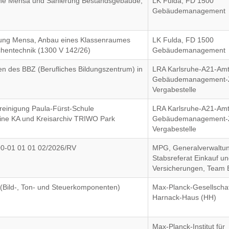
eine Mensa und Sanierung Bestandsgebäude,
LK Fulda, FD 1500
Gebäudemanagement
rung Mensa, Anbau eines Klassenraumes
LK Fulda, FD 1500
hentechnik (1300 V 142/26)
Gebäudemanagement
en des BBZ (Berufliches Bildungszentrum) in
LRA Karlsruhe-A21-Amt
Gebäudemanagement-Z
Vergabestelle
reinigung Paula-Fürst-Schule
LRA Karlsruhe-A21-Amt
eine KA und Kreisarchiv TRIWO Park
Gebäudemanagement-Z
Vergabestelle
00-01 01 01 02/2026/RV
MPG, Generalverwaltun
Stabsreferat Einkauf u
Versicherungen, Team 
(Bild-, Ton- und Steuerkomponenten)
Max-Planck-Gesellschaf
Harnack-Haus (HH)
Max-Planck-Institut für