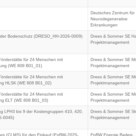
)
Deutsches Zentrum für
Neurodegenerative
Erkrankungen
tender Bodenschutz (DRESO_HH-2026-0009)
Drees & Sommer SE H
Projektmanagement
örderstätte für 24 Menschen mit
Drees & Sommer SE M
nung (WE 808 B01_01)
Projektmanagement
örderstätte für 24 Menschen mit
Drees & Sommer SE M
ung HLSK (WE 808 B01_02)
Projektmanagement
örderstätte für 24 Menschen mit
Drees & Sommer SE M
ng ELT (WE 808 B01_03)
Projektmanagement
g LPH3 bis 9 der Kostengruppen 410, 420,
Drees & Sommer SE Stu
6-0045)
Projektmanagement
are (CLMS) für den Einkauf (EnBW-2025-
EnBW Energie Baden-