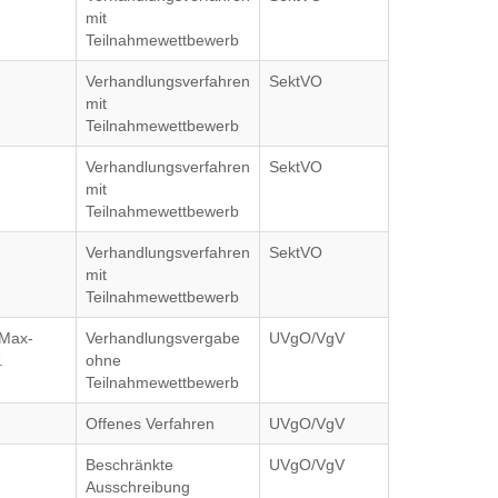
mit
Teilnahmewettbewerb
Verhandlungsverfahren
SektVO
mit
Teilnahmewettbewerb
Verhandlungsverfahren
SektVO
mit
Teilnahmewettbewerb
Verhandlungsverfahren
SektVO
mit
Teilnahmewettbewerb
 Max-
Verhandlungsvergabe
UVgO/VgV
.
ohne
Teilnahmewettbewerb
Offenes Verfahren
UVgO/VgV
Beschränkte
UVgO/VgV
Ausschreibung