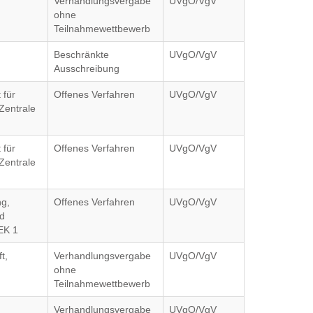
Verhandlungsvergabe
UVgO/VgV
ohne
Teilnahmewettbewerb
Beschränkte
UVgO/VgV
Ausschreibung
 für
Offenes Verfahren
UVgO/VgV
entrale
 für
Offenes Verfahren
UVgO/VgV
entrale
g,
Offenes Verfahren
UVgO/VgV
nd
EK 1
t,
Verhandlungsvergabe
UVgO/VgV
ohne
Teilnahmewettbewerb
Verhandlungsvergabe
UVgO/VgV