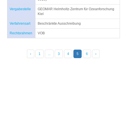
Vergabestelle
GEOMAR Helmholtz-Zentrum für Ozeanforschung
Kiel
Verfahrensart
Beschränkte Ausschreibung
Rechtsrahmen
VOB
‹
1
...
3
4
5
6
›