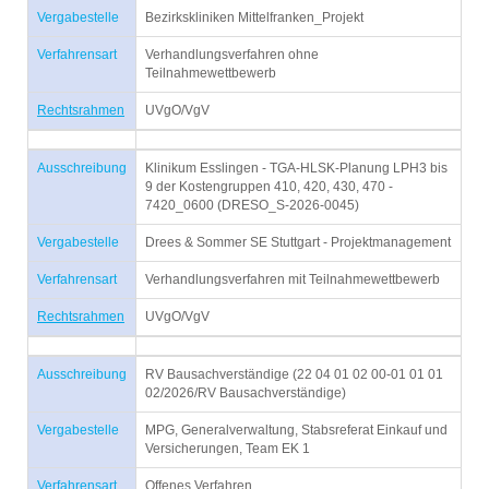
Vergabestelle
Bezirkskliniken Mittelfranken_Projekt
Verfahrensart
Verhandlungsverfahren ohne
Teilnahmewettbewerb
Rechtsrahmen
UVgO/VgV
Ausschreibung
Klinikum Esslingen - TGA-HLSK-Planung LPH3 bis
9 der Kostengruppen 410, 420, 430, 470 -
7420_0600 (DRESO_S-2026-0045)
Vergabestelle
Drees & Sommer SE Stuttgart - Projektmanagement
Verfahrensart
Verhandlungsverfahren mit Teilnahmewettbewerb
Rechtsrahmen
UVgO/VgV
Ausschreibung
RV Bausachverständige (22 04 01 02 00-01 01 01
02/2026/RV Bausachverständige)
Vergabestelle
MPG, Generalverwaltung, Stabsreferat Einkauf und
Versicherungen, Team EK 1
Verfahrensart
Offenes Verfahren