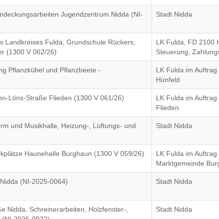
indeckungsarbeiten Jugendzentrum Nidda (NI-
Stadt Nidda
es Landkreises Fulda, Grundschule Rückers,
LK Fulda, FD 2100 
her (1300 V 062/26)
Steuerung, Zahlung
ng Pflanzkübel und Pflanzbeete -
LK Fulda im Auftrag
Hünfeld
-Löns-Straße Flieden (1300 V 061/26)
LK Fulda im Auftra
Flieden
rm und Musikhalle, Heizung-, Lüftungs- und
Stadt Nidda
plätze Haunehalle Burghaun (1300 V 059/26)
LK Fulda im Auftrag
Marktgemeinde Bur
Nidda (NI-2025-0064)
Stadt Nidda
e Nidda, Schreinerarbeiten, Holzfenster-,
Stadt Nidda