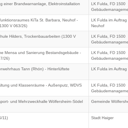
 einer Brandwarnanlage, Elektroinstallation
LK Fulda, FD 1500
Gebäudemanageme
unktionsraumes KiTa St. Barbara, Neuhof -
LK Fulda im Auftra
1300 V 063/26)
Neuhof
chule Hilders, Trockenbauarbeiten (1300 V
LK Fulda, FD 1500
Gebäudemanageme
eine Mensa und Sanierung Bestandsgebäude -
LK Fulda, FD 1500
7/26)
Gebäudemanageme
rwehrhaus Tann (Rhön) - Hinterlüftete
LK Fulda im Auftrag
altung und Klassenräume - Außenputz, WDVS
LK Fulda, FD 1500
Gebäudemanageme
sport- und Mehrzweckhalle Wölfersheim-Södel
Gemeinde Wölfersh
6/11)
Stadt Haiger