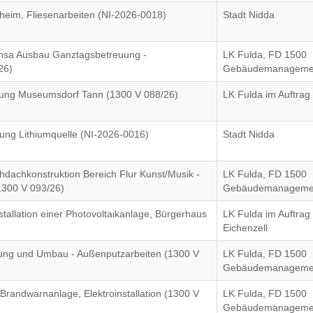
im, Fliesenarbeiten (NI-2026-0018)
Stadt Nidda
nsa Ausbau Ganztagsbetreuung -
LK Fulda, FD 1500
26)
Gebäudemanageme
ckung Museumsdorf Tann (1300 V 088/26)
LK Fulda im Auftrag
ung Lithiumquelle (NI-2026-0016)
Stadt Nidda
hdachkonstruktion Bereich Flur Kunst/Musik -
LK Fulda, FD 1500
1300 V 093/26)
Gebäudemanageme
tallation einer Photovoltaikanlage, Bürgerhaus
LK Fulda im Auftra
Eichenzell
ung und Umbau - Außenputzarbeiten (1300 V
LK Fulda, FD 1500
Gebäudemanageme
Brandwarnanlage, Elektroinstallation (1300 V
LK Fulda, FD 1500
Gebäudemanageme