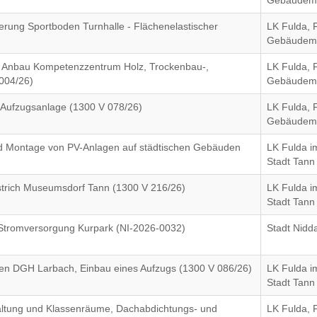
Gebäudem
uerung Sportboden Turnhalle - Flächenelastischer
LK Fulda, 
Gebäudem
 Anbau Kompetenzzentrum Holz, Trockenbau-,
LK Fulda, 
 004/26)
Gebäudem
 Aufzugsanlage (1300 V 078/26)
LK Fulda, 
Gebäudem
und Montage von PV-Anlagen auf städtischen Gebäuden
LK Fulda i
Stadt Tann
strich Museumsdorf Tann (1300 V 216/26)
LK Fulda i
Stadt Tann
Stromversorgung Kurpark (NI-2026-0032)
Stadt Nidd
ten DGH Larbach, Einbau eines Aufzugs (1300 V 086/26)
LK Fulda i
Stadt Tann
altung und Klassenräume, Dachabdichtungs- und
LK Fulda, 