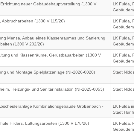
Errichtung neuer Gebäudehauptverteilung (1300 V
LK Fulda, 
Gebäudem
, Abbrucharbeiten (1300 V 115/26)
LK Fulda, 
Gebäudem
ung Mensa, Anbau eines Klassenraumes und Sanierung
LK Fulda, 
beiten (1300 V 202/26)
Gebäudem
ltung und Klassenräume, Gerüstbauarbeiten (1300 V
LK Fulda, 
Gebäudem
rung und Montage Spielplatzanlage (NI-2026-0020)
Stadt Nidd
m, Heizungs- und Sanitärinstallation (NI-2025-0053)
Stadt Nidd
u Abscheideranlage Kombinationsgebäude Großenbach -
LK Fulda i
Stadt Hünf
hule Hilders, Lüftungsarbeiten (1300 V 178/26)
LK Fulda, 
Gebäudem