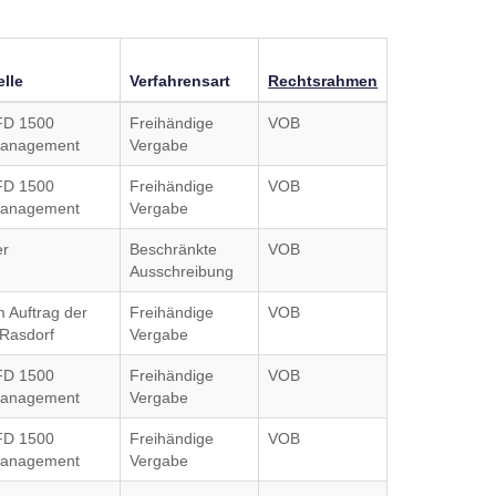
lle
Verfahrensart
Rechtsrahmen
FD 1500
Freihändige
VOB
anagement
Vergabe
FD 1500
Freihändige
VOB
anagement
Vergabe
er
Beschränkte
VOB
Ausschreibung
m Auftrag der
Freihändige
VOB
Rasdorf
Vergabe
FD 1500
Freihändige
VOB
anagement
Vergabe
FD 1500
Freihändige
VOB
anagement
Vergabe