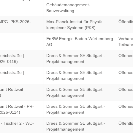
Gebäudemanagement-
Bauverwaltung
 (MPG_PKS-2026-
Max-Planck-Institut für Physik
Öffentl
komplexer Systeme (PKS)
EnBW Energie Baden-Württemberg
Verhand
AG
Teilna
erichstraße |
Drees & Sommer SE Stuttgart -
Offenes
026-0116)
Projektmanagement
erichstraße |
Drees & Sommer SE Stuttgart -
Offenes
)
Projektmanagement
mt Rottweil -
Drees & Sommer SE Stuttgart -
Offenes
)
Projektmanagement
mt Rottweil - PR-
Drees & Sommer SE Stuttgart -
Offenes
2026-0114)
Projektmanagement
- Tischler 2 - WC-
Drees & Sommer SE Stuttgart -
Öffentl
Projektmanagement