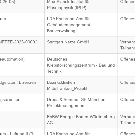
0-26-05)
Max-Planck-Institut für
Offenes
Plasmaphysik (IPLP)
rum -
LRA Karlsruhe-Amt für
Offenes
Gebäudemanagement-
Bauverwaltung
SNETZE-2026-0009.)
Stuttgart Netze GmbH
Verhand
Teilna
automation)
Deutsches
Offenes
Krebsforschungszentrum - Bau und
Technik
dgeräten, Lizenzen
Bezirkskliniken
Offenes
Mittelfranken_Projekt
gsarbeiten
Drees & Sommer SE München -
Offenes
Projektmanagement
EnBW Energie Baden-Württemberg
Verhand
AG
Teilna
m - Lüftung II (3-
LRA Karlsruhe-Amt für
Offenes