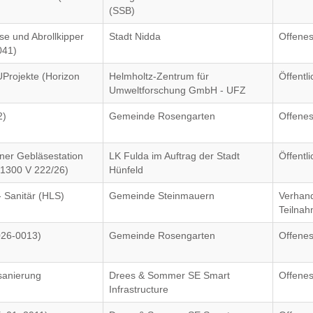
(SSB)
se und Abrollkipper
Stadt Nidda
Offenes
041)
Projekte (Horizon
Helmholtz-Zentrum für
Öffentl
Umweltforschung GmbH - UFZ
2)
Gemeinde Rosengarten
Offenes
iner Gebläsestation
LK Fulda im Auftrag der Stadt
Öffentl
(1300 V 222/26)
Hünfeld
- Sanitär (HLS)
Gemeinde Steinmauern
Verhand
Teilna
026-0013)
Gemeinde Rosengarten
Offenes
sanierung
Drees & Sommer SE Smart
Offenes
Infrastructure