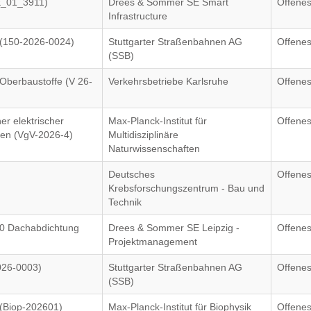
E_01_3911)
Drees & Sommer SE Smart
Offenes
Infrastructure
(150-2026-0024)
Stuttgarter Straßenbahnen AG
Offenes
(SSB)
Oberbaustoffe (V 26-
Verkehrsbetriebe Karlsruhe
Offenes
er elektrischer
Max-Planck-Institut für
Offenes
inen (VgV-2026-4)
Multidisziplinäre
Naturwissenschaften
Deutsches
Offenes
Krebsforschungszentrum - Bau und
Technik
0 Dachabdichtung
Drees & Sommer SE Leipzig -
Offenes
Projektmanagement
2026-0003)
Stuttgarter Straßenbahnen AG
Offenes
(SSB)
(Biop-202601)
Max-Planck-Institut für Biophysik
Offenes