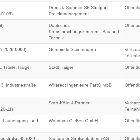
 -
Drees & Sommer SE Stuttgart -
Öffentl
-0109)
Projektmanagement
I)
Deutsches
Offenes
Krebsforschungszentrum - Bau und
Technik
MA-2026-0003)
Gemeinde Steinmauern
Verhand
Teilna
rtsteile, Haiger
Stadt Haiger
Öffentl
. Industriestraße
Willaredt Ingenieure PartG mbB
Öffentl
Sterr-Kölln & Partner
Verhand
026-11)
Teilna
11_Laubengang- und
Wohnbau Gießen GmbH
Öffentl
iedstraße 48 (030-
Stuttgarter Straßenbahnen AG
Öffentl