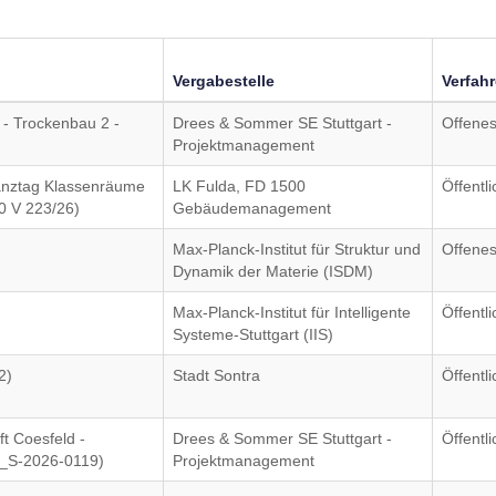
Vergabestelle
Verfah
- Trockenbau 2 -
Drees & Sommer SE Stuttgart -
Offenes
Projektmanagement
anztag Klassenräume
LK Fulda, FD 1500
Öffentl
0 V 223/26)
Gebäudemanagement
Max-Planck-Institut für Struktur und
Offenes
Dynamik der Materie (ISDM)
Max-Planck-Institut für Intelligente
Öffentl
Systeme-Stuttgart (IIS)
2)
Stadt Sontra
Öffentl
t Coesfeld -
Drees & Sommer SE Stuttgart -
Öffentl
O_S-2026-0119)
Projektmanagement