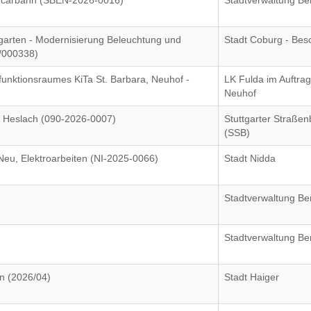
bycarbahn (SBEN-2026-0016)
Stadtverwaltung Be
arten - Modernisierung Beleuchtung und
Stadt Coburg - Bes
6/000338)
unktionsraumes KiTa St. Barbara, Neuhof -
LK Fulda im Auftra
Neuhof
f Heslach (090-2026-0007)
Stuttgarter Straße
(SSB)
eu, Elektroarbeiten (NI-2025-0066)
Stadt Nidda
Stadtverwaltung Be
Stadtverwaltung Be
n (2026/04)
Stadt Haiger