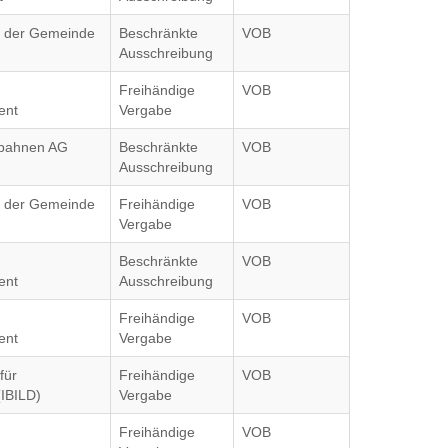
g der Gemeinde
Beschränkte
VOB
Ausschreibung
Freihändige
VOB
ent
Vergabe
nbahnen AG
Beschränkte
VOB
Ausschreibung
g der Gemeinde
Freihändige
VOB
Vergabe
Beschränkte
VOB
ent
Ausschreibung
Freihändige
VOB
ent
Vergabe
für
Freihändige
VOB
(IBILD)
Vergabe
Freihändige
VOB