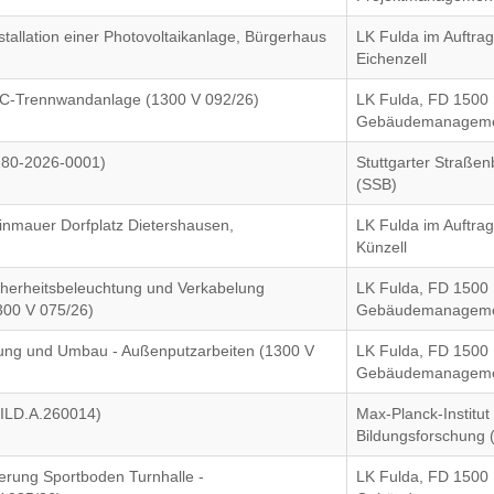
tallation einer Photovoltaikanlage, Bürgerhaus
LK Fulda im Auftra
Eichenzell
 WC-Trennwandanlage (1300 V 092/26)
LK Fulda, FD 1500
Gebäudemanagem
180-2026-0001)
Stuttgarter Straße
(SSB)
inmauer Dorfplatz Dietershausen,
LK Fulda im Auftra
Künzell
herheitsbeleuchtung und Verkabelung
LK Fulda, FD 1500
1300 V 075/26)
Gebäudemanagem
ung und Umbau - Außenputzarbeiten (1300 V
LK Fulda, FD 1500
Gebäudemanagem
BILD.A.260014)
Max-Planck-Institut 
Bildungsforschung 
uerung Sportboden Turnhalle -
LK Fulda, FD 1500