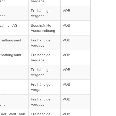
ent
Vergabe
Freihändige
VOB
ent
Vergabe
nbahnen AG
Beschränkte
VOB
Ausschreibung
chaffungsamt
Freihändige
VOB
Vergabe
chaffungsamt
Freihändige
VOB
Vergabe
Freihändige
VOB
Vergabe
Freihändige
VOB
ent
Vergabe
Freihändige
VOB
ent
Vergabe
 der Stadt Tann
Freihändige
VOB