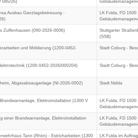
V 085/26)
Gebäudemanagem
nsa Ausbau Ganztagsbetreuung -
LK Fulda, FD 1500
26)
Gebäudemanagem
us Zuffenhausen (090-2026-0006)
Stuttgarter Straße
(SSB)
hlerarbeiten und Möblierung (1200-0452-
Stadt Coburg - Bes
lektrotechnik (1200-0452-2026/000204)
Stadt Coburg - Bes
eim, Abgasabsauganlage (NI-2026-0002)
Stadt Nidda
Brandwarnanlage, Elektroinstallation (1300 V
LK Fulda, FD 1500
Gebäudemanagem
 einer Brandwarnanlage, Elektroinstallation
LK Fulda, FD 1500
Gebäudemanagem
erwehrhaus Tann (Rhön) - Estricharbeiten (1300
LK Fulda im Auftrag