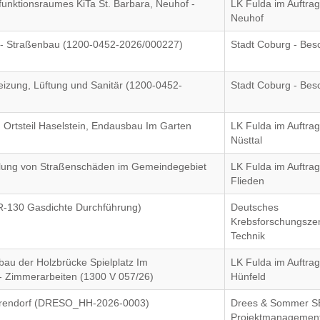
unktionsraumes KiTa St. Barbara, Neuhof -
LK Fulda im Auftra
Neuhof
6 - Straßenbau (1200-0452-2026/000227)
Stadt Coburg - Bes
izung, Lüftung und Sanitär (1200-0452-
Stadt Coburg - Bes
 Ortsteil Haselstein, Endausbau Im Garten
LK Fulda im Auftra
Nüsttal
llung von Straßenschäden im Gemeindegebiet
LK Fulda im Auftra
Flieden
-130 Gasdichte Durchführung)
Deutsches
Krebsforschungsze
Technik
bau der Holzbrücke Spielplatz Im
LK Fulda im Auftrag
 - Zimmerarbeiten (1300 V 057/26)
Hünfeld
arendorf (DRESO_HH-2026-0003)
Drees & Sommer S
Projektmanagemen