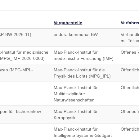
Vergabestelle
Verfahre
TKP-BW-2026-11)
endura kommunal-BW
Verhandl
mit Teil
Institut für medizinische
Max-Planck-Institut für
Offenes 
 (MPG_IMF-2026-0003)
medizinische Forschung (IMF)
zenzen (MPG-MPL-
Max-Planck-Institut für die
Öffentli
Physik des Lichts (MPG_IPL)
Max-Planck-Institut für
Öffentli
Multidisziplinäre
Naturwissenschaften
pen für Tscherenkow-
Max-Planck-Institut für
Offenes 
Kernphysik
Max-Planck-Institut für
Öffentli
Intelligente Systeme-Stuttgart