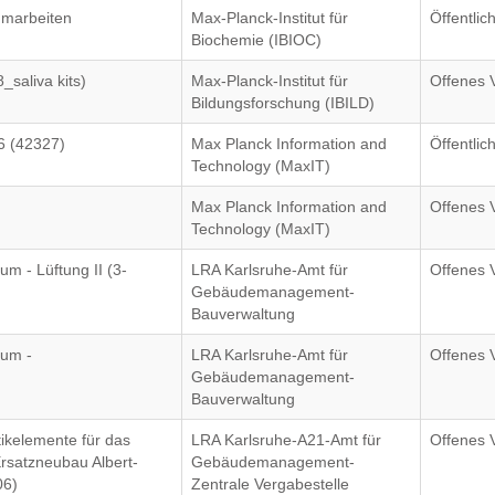
marbeiten
Max-Planck-Institut für
Öffentli
Biochemie (IBIOC)
_saliva kits)
Max-Planck-Institut für
Offenes 
Bildungsforschung (IBILD)
 (42327)
Max Planck Information and
Öffentli
Technology (MaxIT)
Max Planck Information and
Offenes 
Technology (MaxIT)
m - Lüftung II (3-
LRA Karlsruhe-Amt für
Offenes 
Gebäudemanagement-
Bauverwaltung
rum -
LRA Karlsruhe-Amt für
Offenes 
Gebäudemanagement-
Bauverwaltung
ikelemente für das
LRA Karlsruhe-A21-Amt für
Offenes 
Ersatzneubau Albert-
Gebäudemanagement-
06)
Zentrale Vergabestelle