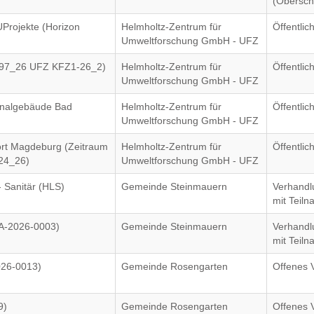
(Obersch
Projekte (Horizon
Helmholtz-Zentrum für
Öffentli
Umweltforschung GmbH - UFZ
097_26 UFZ KFZ1-26_2)
Helmholtz-Zentrum für
Öffentli
Umweltforschung GmbH - UFZ
onalgebäude Bad
Helmholtz-Zentrum für
Öffentli
Umweltforschung GmbH - UFZ
ort Magdeburg (Zeitraum
Helmholtz-Zentrum für
Öffentli
124_26)
Umweltforschung GmbH - UFZ
- Sanitär (HLS)
Gemeinde Steinmauern
Verhandl
mit Teil
MA-2026-0003)
Gemeinde Steinmauern
Verhandl
mit Teil
026-0013)
Gemeinde Rosengarten
Offenes 
9)
Gemeinde Rosengarten
Offenes 