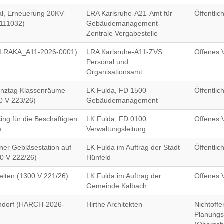
al, Erneuerung 20KV-
LRA Karlsruhe-A21-Amt für
Öffentli
2111032)
Gebäudemanagement-
Zentrale Vergabestelle
 (LRAKA_A11-2026-0001)
LRA Karlsruhe-A11-ZVS
Offenes 
Personal und
Organisationsamt
anztag Klassenräume
LK Fulda, FD 1500
Öffentli
0 V 223/26)
Gebäudemanagement
g für die Beschäftigten
LK Fulda, FD 0100
Offenes 
)
Verwaltungsleitung
ner Gebläsestation auf
LK Fulda im Auftrag der Stadt
Öffentli
00 V 222/26)
Hünfeld
eiten (1300 V 221/26)
LK Fulda im Auftrag der
Offenes 
Gemeinde Kalbach
endorf (HARCH-2026-
Hirthe Architekten
Nichtoffe
Planungs