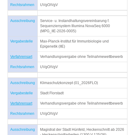
Rechtsrahmen
UVgO/VgV
Ausschreibung
Service- u. Instandhaltungsvereinbarung f.
Sequenziersystem Illumina NovaSeq 6000
(MPG_IIE-2026-0005)
Vergabestelle
Max-Planck-Institut für Immunbiologie und
Epigenetik (IIE)
Verfahrensart
Verhandlungsvergabe ohne Teilnahmewettbewerb
Rechtsrahmen
UVgO/VgV
Ausschreibung
Klimaschutzkonzept (01_2026FLO)
Vergabestelle
Stadt Florstadt
Verfahrensart
Verhandlungsvergabe ohne Teilnahmewettbewerb
Rechtsrahmen
UVgO/VgV
Ausschreibung
Magistrat der Stadt Hünfeld, Heckenschnitt ab 2026
- Heckenschnittarbeiten (1300 V 125/26)