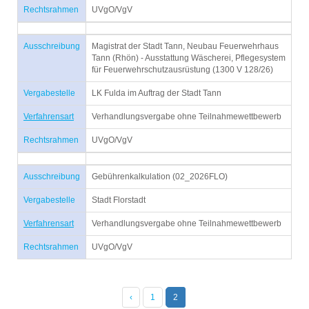
Rechtsrahmen
UVgO/VgV
Ausschreibung
Magistrat der Stadt Tann, Neubau Feuerwehrhaus
Tann (Rhön) - Ausstattung Wäscherei, Pflegesystem
für Feuerwehrschutzausrüstung (1300 V 128/26)
Vergabestelle
LK Fulda im Auftrag der Stadt Tann
Verfahrensart
Verhandlungsvergabe ohne Teilnahmewettbewerb
Rechtsrahmen
UVgO/VgV
Ausschreibung
Gebührenkalkulation (02_2026FLO)
Vergabestelle
Stadt Florstadt
Verfahrensart
Verhandlungsvergabe ohne Teilnahmewettbewerb
Rechtsrahmen
UVgO/VgV
‹
1
2