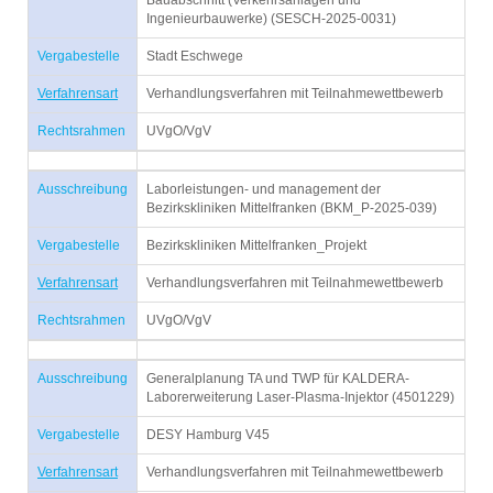
Bauabschnitt (Verkehrsanlagen und
Ingenieurbauwerke) (SESCH-2025-0031)
Vergabestelle
Stadt Eschwege
Verfahrensart
Verhandlungsverfahren mit Teilnahmewettbewerb
Rechtsrahmen
UVgO/VgV
Ausschreibung
Laborleistungen- und management der
Bezirkskliniken Mittelfranken (BKM_P-2025-039)
Vergabestelle
Bezirkskliniken Mittelfranken_Projekt
Verfahrensart
Verhandlungsverfahren mit Teilnahmewettbewerb
Rechtsrahmen
UVgO/VgV
Ausschreibung
Generalplanung TA und TWP für KALDERA-
Laborerweiterung Laser-Plasma-Injektor (4501229)
Vergabestelle
DESY Hamburg V45
Verfahrensart
Verhandlungsverfahren mit Teilnahmewettbewerb