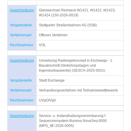
Ausschreibung
Gleiswechsel Remseck W1421, W1422, W1423,
W1424 (150-2026-0019)
Vergabestelle
Stuttgarter Straßenbahnen AG (SSB)
Verfahrensart
Offenes Verfahren
Rechtsrahmen
VOL
Ausschreibung
Umsetzung Radwegekonzept in Eschwege - 1.
Bauabschnitt (Verkehrsanlagen und
Ingenieurbauwerke) (SESCH-2025-0031)
Vergabestelle
Stadt Eschwege
Verfahrensart
Verhandlungsverfahren mit Teilnahmewettbewerb
Rechtsrahmen
UVgO/VgV
Ausschreibung
Service- u. Instandhaltungsvereinbarung f.
Sequenziersystem Illumina NovaSeq 6000
(MPG_IIE-2026-0005)