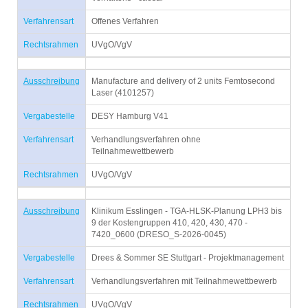
Verfahrensart
Offenes Verfahren
Rechtsrahmen
UVgO/VgV
Ausschreibung
Manufacture and delivery of 2 units Femtosecond
Laser (4101257)
Vergabestelle
DESY Hamburg V41
Verfahrensart
Verhandlungsverfahren ohne
Teilnahmewettbewerb
Rechtsrahmen
UVgO/VgV
Ausschreibung
Klinikum Esslingen - TGA-HLSK-Planung LPH3 bis
9 der Kostengruppen 410, 420, 430, 470 -
7420_0600 (DRESO_S-2026-0045)
Vergabestelle
Drees & Sommer SE Stuttgart - Projektmanagement
Verfahrensart
Verhandlungsverfahren mit Teilnahmewettbewerb
Rechtsrahmen
UVgO/VgV