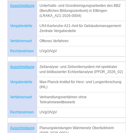
Ausschreibung
Unterhalts- und Grundreinigungsarbeiten des BBZ
(Berufliches Bildungszentrum) in Ettlingen
(LRAKA_A21-2026-0004)
Vergabestelle
LRA Karlsruhe-A21-Amt für Gebäudemanagement-
Zentrale Vergabestelle
Verfahrensart
Offenes Verfahren
Rechtsrahmen
UVgO/VgV
Ausschreibung
Zellanalyse- und Zellsortiersystem mit spektraler
und bildbasierter Echtzeitanalyse (PFOR_2026_02)
Vergabestelle
Max-Planck-Institut für Herz- und Lungenforschung
(IHL)
Verfahrensart
Verhandlungsverfahren ohne
Teilnahmewettbewerb
Rechtsrahmen
UVgO/VgV
Ausschreibung
Planungsleistungen Wärmenetz Obertürkheim