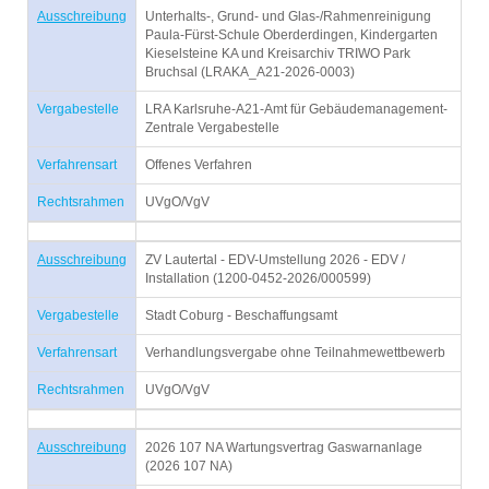
Ausschreibung
Unterhalts-, Grund- und Glas-/Rahmenreinigung
Paula-Fürst-Schule Oberderdingen, Kindergarten
Kieselsteine KA und Kreisarchiv TRIWO Park
Bruchsal (LRAKA_A21-2026-0003)
Vergabestelle
LRA Karlsruhe-A21-Amt für Gebäudemanagement-
Zentrale Vergabestelle
Verfahrensart
Offenes Verfahren
Rechtsrahmen
UVgO/VgV
Ausschreibung
ZV Lautertal - EDV-Umstellung 2026 - EDV /
Installation (1200-0452-2026/000599)
Vergabestelle
Stadt Coburg - Beschaffungsamt
Verfahrensart
Verhandlungsvergabe ohne Teilnahmewettbewerb
Rechtsrahmen
UVgO/VgV
Ausschreibung
2026 107 NA Wartungsvertrag Gaswarnanlage
(2026 107 NA)