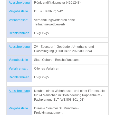
Ausschreibung
Röntgendiffraktometer (4201248)
Vergabestelle
DESY Hamburg V42
Verfahrensart
Verhandlungsverfahren ohne
Teilnahmewettbewerb
Rechtsrahmen
UVgO/VgV
Ausschreibung
ZV - Ebersdorf - Gebäude-, Unterhalts- und
Glasreinigung (1200-0452-2026/000324)
Vergabestelle
Stadt Coburg - Beschaffungsamt
Verfahrensart
Offenes Verfahren
Rechtsrahmen
UVgO/VgV
Ausschreibung
Neubau eines Wohnhauses und einer Förderstätte
für 24 Menschen mit Behinderung Pappenheim -
Fachplanung ELT (WE 808 B01_03)
Vergabestelle
Drees & Sommer SE München -
Projektmanagement