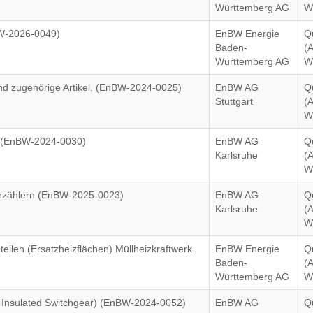
Württemberg AG
W
BW-2026-0049)
EnBW Energie
Q
Baden-
(
Württemberg AG
W
nd zugehörige Artikel. (EnBW-2024-0025)
EnBW AG
Q
Stuttgart
(
W
A (EnBW-2024-0030)
EnBW AG
Q
Karlsruhe
(
W
erzählern (EnBW-2025-0023)
EnBW AG
Q
Karlsruhe
(
W
eilen (Ersatzheizflächen) Müllheizkraftwerk
EnBW Energie
Q
Baden-
(
Württemberg AG
W
 Insulated Switchgear) (EnBW-2024-0052)
EnBW AG
Q