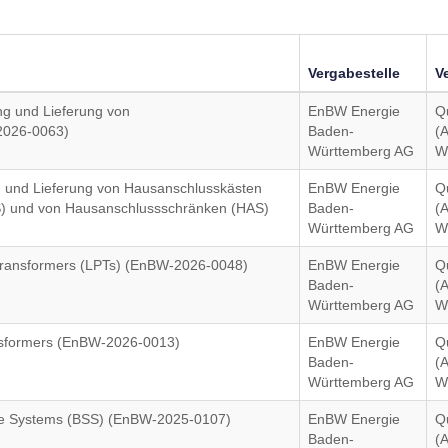
Vergabestelle
V
ung und Lieferung von
EnBW Energie
Q
2026-0063)
Baden-
(
Württemberg AG
W
ng und Lieferung von Hausanschlusskästen
EnBW Energie
Q
VS) und von Hausanschlussschränken (HAS)
Baden-
(
)
Württemberg AG
W
 Transformers (LPTs) (EnBW-2026-0048)
EnBW Energie
Q
Baden-
(
Württemberg AG
W
ansformers (EnBW-2026-0013)
EnBW Energie
Q
Baden-
(
Württemberg AG
W
rage Systems (BSS) (EnBW-2025-0107)
EnBW Energie
Q
Baden-
(