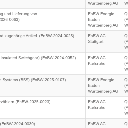
)
Württemberg AG
W
ung und Lieferung von
EnBW Energie
Q
2026-0063)
Baden-
(
Württemberg AG
W
nd zugehörige Artikel. (EnBW-2024-0025)
EnBW AG
Q
Stuttgart
(
W
 Insulated Switchgear) (EnBW-2024-0052)
EnBW AG
Q
Karlsruhe
(
W
rage Systems (BSS) (EnBW-2025-0107)
EnBW Energie
Q
Baden-
(
Württemberg AG
W
erzählern (EnBW-2025-0023)
EnBW AG
Q
Karlsruhe
(
W
A (EnBW-2024-0030)
EnBW AG
Q