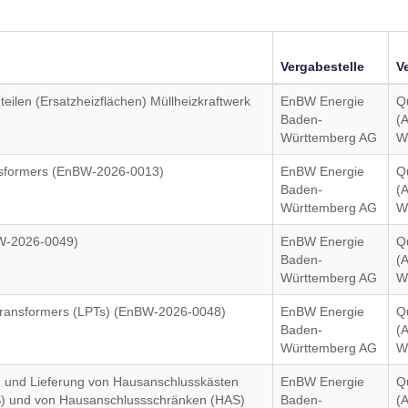
Vergabestelle
V
eilen (Ersatzheizflächen) Müllheizkraftwerk
EnBW Energie
Q
Baden-
(
Württemberg AG
W
ansformers (EnBW-2026-0013)
EnBW Energie
Q
Baden-
(
Württemberg AG
W
BW-2026-0049)
EnBW Energie
Q
Baden-
(
Württemberg AG
W
 Transformers (LPTs) (EnBW-2026-0048)
EnBW Energie
Q
Baden-
(
Württemberg AG
W
ng und Lieferung von Hausanschlusskästen
EnBW Energie
Q
VS) und von Hausanschlussschränken (HAS)
Baden-
(