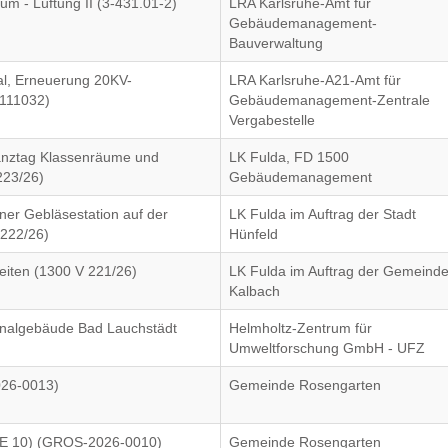
m - Lüftung II (3-431.01-2)
LRA Karlsruhe-Amt für
Gebäudemanagement-
Bauverwaltung
al, Erneuerung 20KV-
LRA Karlsruhe-A21-Amt für
2111032)
Gebäudemanagement-Zentrale
Vergabestelle
anztag Klassenräume und
LK Fulda, FD 1500
223/26)
Gebäudemanagement
ner Gebläsestation auf der
LK Fulda im Auftrag der Stadt
 222/26)
Hünfeld
eiten (1300 V 221/26)
LK Fulda im Auftrag der Gemeind
Kalbach
onalgebäude Bad Lauchstädt
Helmholtz-Zentrum für
Umweltforschung GmbH - UFZ
026-0013)
Gemeinde Rosengarten
VE 10) (GROS-2026-0010)
Gemeinde Rosengarten