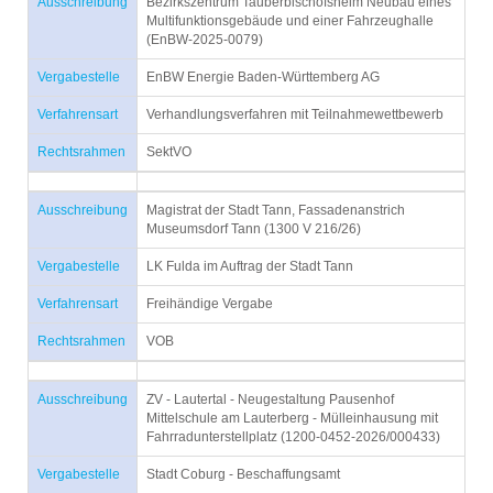
Ausschreibung
Bezirkszentrum Tauberbischofsheim Neubau eines
Multifunktionsgebäude und einer Fahrzeughalle
(EnBW-2025-0079)
Vergabestelle
EnBW Energie Baden-Württemberg AG
Verfahrensart
Verhandlungsverfahren mit Teilnahmewettbewerb
Rechtsrahmen
SektVO
Ausschreibung
Magistrat der Stadt Tann, Fassadenanstrich
Museumsdorf Tann (1300 V 216/26)
Vergabestelle
LK Fulda im Auftrag der Stadt Tann
Verfahrensart
Freihändige Vergabe
Rechtsrahmen
VOB
Ausschreibung
ZV - Lautertal - Neugestaltung Pausenhof
Mittelschule am Lauterberg - Mülleinhausung mit
Fahrradunterstellplatz (1200-0452-2026/000433)
Vergabestelle
Stadt Coburg - Beschaffungsamt