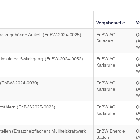
Vergabestelle
V
nd zugehörige Artikel. (EnBW-2024-0025)
EnBW AG
Q
Stuttgart
(
W
 Insulated Switchgear) (EnBW-2024-0052)
EnBW AG
Q
Karlsruhe
(
W
A (EnBW-2024-0030)
EnBW AG
Q
Karlsruhe
(
W
erzählern (EnBW-2025-0023)
EnBW AG
Q
Karlsruhe
(
W
eilen (Ersatzheizflächen) Müllheizkraftwerk
EnBW Energie
Q
Baden-
(