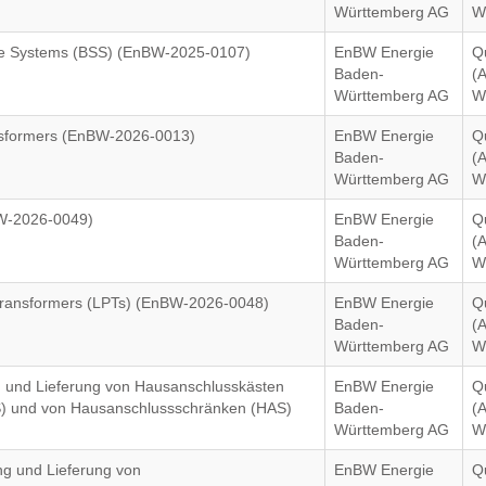
Württemberg AG
W
rage Systems (BSS) (EnBW-2025-0107)
EnBW Energie
Q
Baden-
(
Württemberg AG
W
ansformers (EnBW-2026-0013)
EnBW Energie
Q
Baden-
(
Württemberg AG
W
BW-2026-0049)
EnBW Energie
Q
Baden-
(
Württemberg AG
W
 Transformers (LPTs) (EnBW-2026-0048)
EnBW Energie
Q
Baden-
(
Württemberg AG
W
ng und Lieferung von Hausanschlusskästen
EnBW Energie
Q
VS) und von Hausanschlussschränken (HAS)
Baden-
(
)
Württemberg AG
W
ung und Lieferung von
EnBW Energie
Q