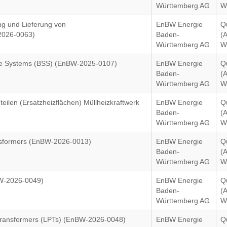
)
Württemberg AG
W
ung und Lieferung von
EnBW Energie
Q
2026-0063)
Baden-
(
Württemberg AG
W
rage Systems (BSS) (EnBW-2025-0107)
EnBW Energie
Q
Baden-
(
Württemberg AG
W
eilen (Ersatzheizflächen) Müllheizkraftwerk
EnBW Energie
Q
Baden-
(
Württemberg AG
W
ansformers (EnBW-2026-0013)
EnBW Energie
Q
Baden-
(
Württemberg AG
W
BW-2026-0049)
EnBW Energie
Q
Baden-
(
Württemberg AG
W
 Transformers (LPTs) (EnBW-2026-0048)
EnBW Energie
Q