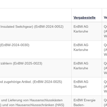
Vergabestelle
V
 Insulated Switchgear) (EnBW-2024-0052)
EnBW AG
Q
Karlsruhe
(
W
A (EnBW-2024-0030)
EnBW AG
Q
Karlsruhe
(
W
erzählern (EnBW-2025-0023)
EnBW AG
Q
Karlsruhe
(
W
nd zugehörige Artikel. (EnBW-2024-0025)
EnBW AG
Q
Stuttgart
(
W
ng und Lieferung von Hausanschlusskästen
EnBW Energie
Q
VS) und von Hausanschlussschränken (HAS)
Baden-
(